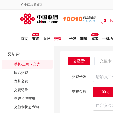
中国联通首页
北
首页
查询
办理
交费
号码
套餐
宽带
手机/
交话费
交话费
充值卡
手机/上网卡交费
固话交费
交费号码：
宽带交费
交费记录
交费金额：
100
元
销户号码交费
充值卡状态查询