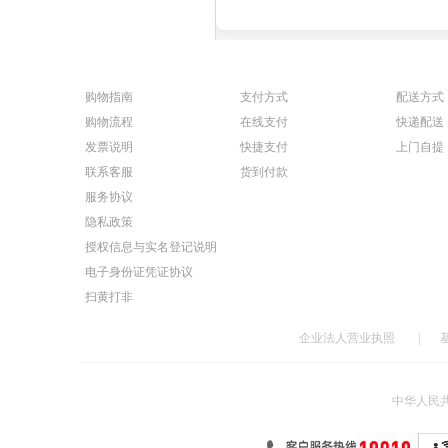
银行卡号和密码。请您在交费前确
6、网上营业厅交费充值功能适用
7、欠费金额不包含当月欠费。
购物指南
支付方式
配送方式
8、若您用电子充值卡或实体充值
购物流程
在线支付
快递配送
发票说明
快捷支付
上门自提
联系客服
货到付款
服务协议
隐私政策
授权信息与实名登记说明
电子身份证凭证协议
扫黄打非
企业法人营业执照
|
中华人民共